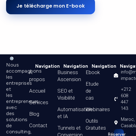
Je télécharge mon E-book
Navigation
Nous
Navigation
Navigation
Navigation
Naviga
accompagnons
À
Business
Ebook
info@m
les
impact
propos
Ascension
entreprises
Etude
et
+212
Accueil
SEO et
de
les
608
Visibilité
cas
entrepreneurs
Services
447
avec
143
Automatisation
Webinaires
des
Blog
et IA
solutions
Maroc,
Outils
Contact
de
Casabl
Tunnels et
Gratuites
consulting,
Conversion
Réserver