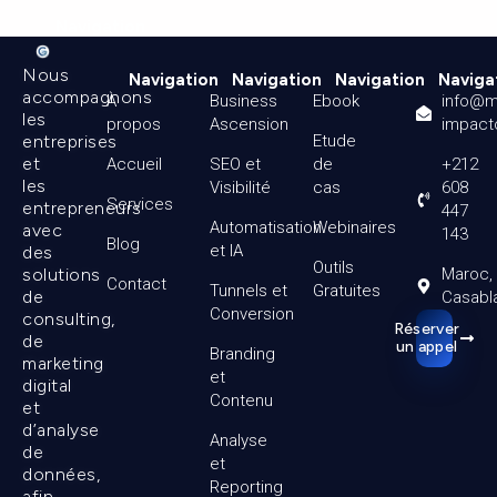
Navigation
Nous
Navigation
Navigation
Navigation
Naviga
accompagnons
À
Business
Ebook
info@m
les
propos
Ascension
impact
entreprises
Etude
et
Accueil
SEO et
de
+212
les
Visibilité
cas
608
Services
entrepreneurs
447
Automatisation
Webinaires
avec
143
Blog
et IA
des
Outils
solutions
Maroc,
Contact
Tunnels et
Gratuites
de
Casabl
Conversion
consulting,
Réserver
de
un appel
Branding
marketing
et
digital
Contenu
et
d’analyse
Analyse
de
et
données,
Reporting
afin