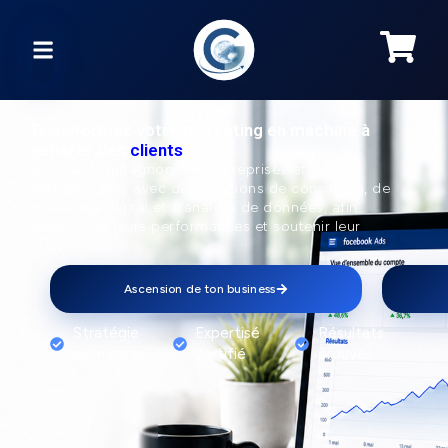
Transformez votre marketing en machine à
générer des
clients​
Nous accompagnons les entreprises et les
entrepreneurs avec des solutions de consulting, de
marketing digital et d’analyse de données, afin
d’optimiser leurs performances et soutenir leur
croissance.
Ascension de ton business
Stratégie
Expertisé
Résultats
sur mesure
certifié
prouvés