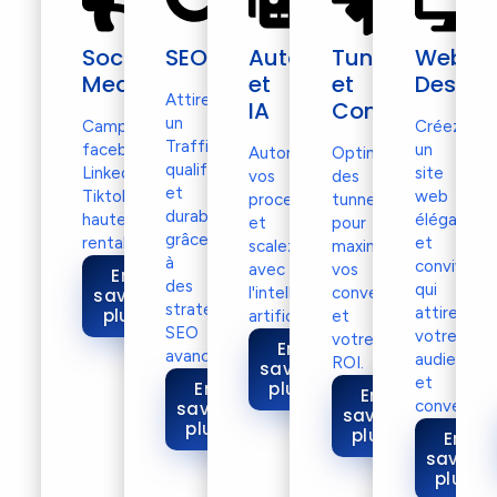
Social
SEO
Automatisation
Tunnel
Web
Media
et
et
Design​
Attirez
IA
Conversions
un
Campagnes
Créez
Traffic
facebook,
un
Automatisez
Optimisation
qualifie
LinkedIn,
site
vos
des
et
Tiktok
web
processus
tunnels
durable
hautement
élégant
et
pour
grâce
rentables.
et
scalez
maximiser
à
convivial
avec
vos
En
des
qui
l'intelligence
conversions
savoir
stratégies
attire
plus
artificielle.
et
SEO
votre
votre
En
avancées.
audience
ROI.
savoir
et
En
plus
En
converti.
savoir
savoir
plus
plus
En
savoir
plus